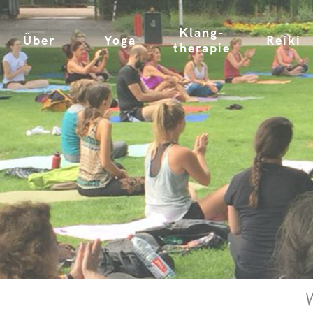
Klang-
Über
Yoga
Reiki
therapie